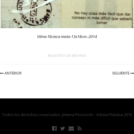
Vilma-Técnica mixta-13x18cm.-2014
REGISTROS DE ARCHIVO
ANTERIOR
SIGUIENTE
Todos los derechos reservados. Jimena Pezzucchi - Artista Plástica 2015
F
T
E
R