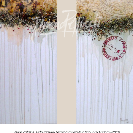
Velke Zaluzie, Eslovaquia-Tecnica mixta-Diptico, 60x100cm.-2010