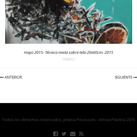
mayo 2015- Técnica mixta sobre tela-20x60cm.-2015
TIEMPO
ANTERIOR
SIGUIENTE
Todos los derechos reservados. Jimena Pezzucchi - Artista Plástica 2015
F
T
E
R